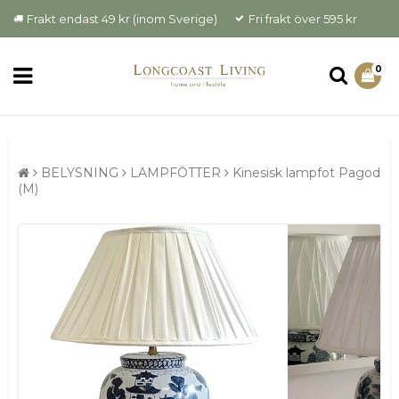
Frakt endast 49 kr (inom Sverige)
Fri frakt över 595 kr
0
BELYSNING
LAMPFÖTTER
Kinesisk lampfot Pagod
(M)