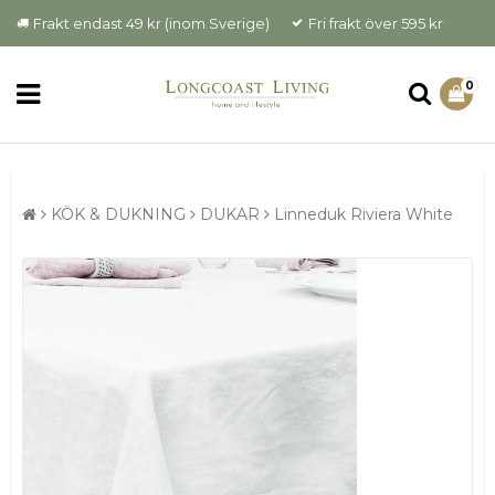
Frakt endast 49 kr (inom Sverige)
Fri frakt över 595 kr
0
KÖK & DUKNING
DUKAR
Linneduk Riviera White