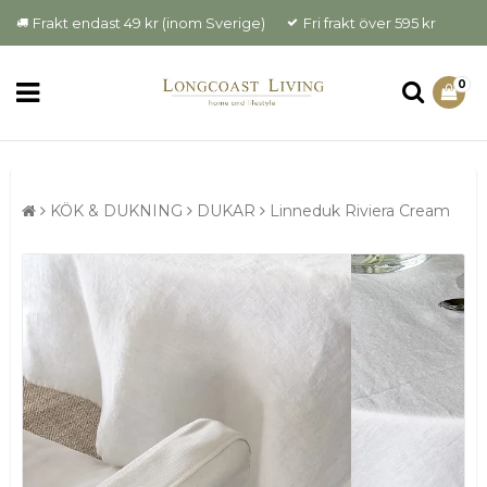
Frakt endast 49 kr (inom Sverige)
Fri frakt över 595 kr
0
KÖK & DUKNING
DUKAR
Linneduk Riviera Cream