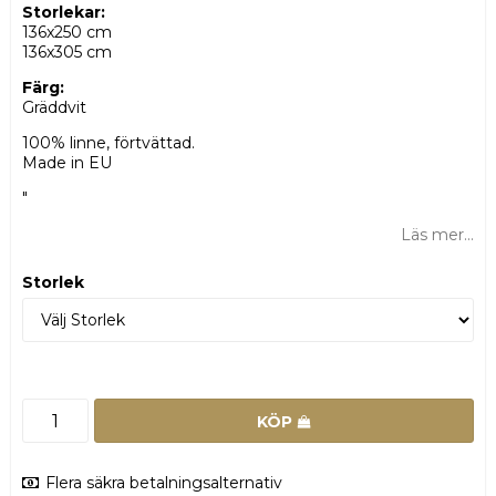
Storlekar:
136x250 cm
136x305 cm
Färg:
Gräddvit
100% linne, förtvättad.
Made in EU
"
Läs mer...
Storlek
KÖP
Flera säkra betalningsalternativ