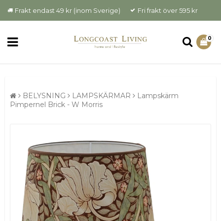
Frakt endast 49 kr (inom Sverige)
Fri frakt över 595 kr
0
BELYSNING
LAMPSKÄRMAR
Lampskärm
Pimpernel Brick - W Morris