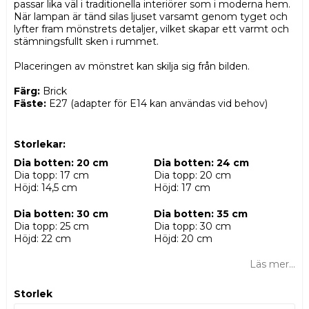
passar lika väl i traditionella interiörer som i moderna hem.
När lampan är tänd silas ljuset varsamt genom tyget och
lyfter fram mönstrets detaljer, vilket skapar ett varmt och
stämningsfullt sken i rummet.
Placeringen av mönstret kan skilja sig från bilden.
Färg:
Brick
Fäste:
E27 (adapter för E14 kan användas vid behov)
Storlekar:
Dia botten: 20 cm
Dia botten: 24 cm
Dia topp: 17 cm
Dia topp: 20 cm
Höjd: 14,5 cm
Höjd: 17 cm
Dia botten: 30 cm
Dia botten: 35 cm
Dia topp: 25 cm
Dia topp: 30 cm
Höjd: 22 cm
Höjd: 20 cm
Läs mer...
Storlek