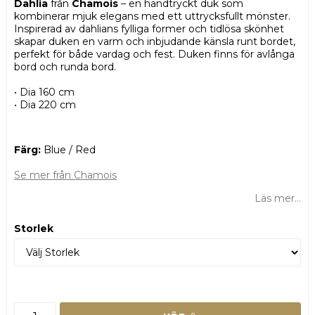
Dahlia
från
Chamois
– en handtryckt duk som
kombinerar mjuk elegans med ett uttrycksfullt mönster.
Inspirerad av dahlians fylliga former och tidlösa skönhet
skapar duken en varm och inbjudande känsla runt bordet,
perfekt för både vardag och fest. Duken finns för avlånga
bord och runda bord.
• Dia 160
cm
• Dia 220 cm
Färg:
Blue / Red
Se mer från Chamois
Läs mer...
Storlek