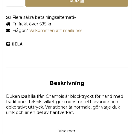
KÖP
Flera säkra betalningsalternativ
Fri frakt över 595 kr
Frågor?
Välkommen att maila oss
DELA
Beskrivning
Duken 
Dahlia
 från Chamois är blocktryckt för hand med 
traditionell teknik, vilket ger mönstret ett levande och 
dekorativt uttryck. Variationer är normala, gör varje duk 
unik och är en del av hantverket.
Visa mer
Den mjuka bomullskvaliteten ger ett vackert fall och gör 