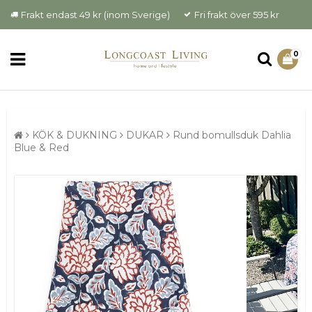
Frakt endast 49 kr (inom Sverige)
Fri frakt över 595 kr
0
KÖK & DUKNING
DUKAR
Rund bomullsduk Dahlia
Blue & Red