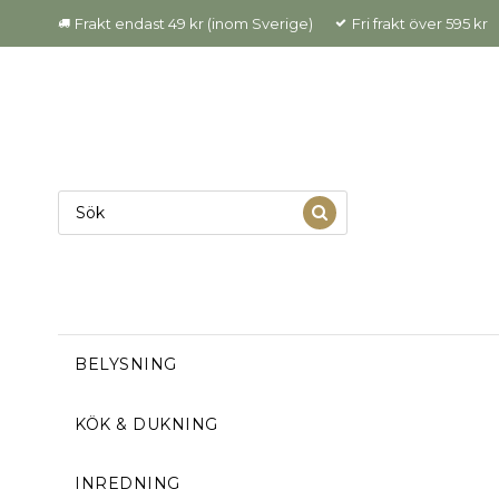
Frakt endast 49 kr (inom Sverige)
Fri frakt över 595 kr
BELYSNING
KÖK & DUKNING
INREDNING