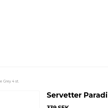
e Grey 4 st.
Servetter Paradi
339 SEK