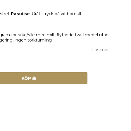
nstret
Paradise
. Grått tryck på vit bomull.
ram för silke/ylle med milt, flytande tvättmedel utan
ugering, ingen torktumling.
Läs mer...
KÖP
s